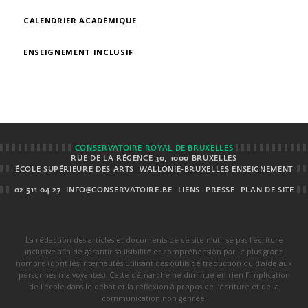
CALENDRIER ACADÉMIQUE
ENSEIGNEMENT INCLUSIF
CONSERVATOIRE ROYAL DE BRUXELLES
RUE DE LA RÉGENCE 30, 1000 BRUXELLES
ÉCOLE SUPÉRIEURE DES ARTS
WALLONIE-BRUXELLES ENSEIGNEMENT
02 511 04 27
INFO@CONSERVATOIRE.BE
LIENS
PRESSE
PLAN DE SITE
La rédaction des articles et documents de ce site n’utilise pas l’écriture
inclusive afin de garantir sa lisibilité et compréhension par le plus grand
nombre (dont les internautes utilisant des outils de traduction ou d’aide aux
personnes malvoyantes). Cette démarche ne diminue en rien l’implication
de l’école dans le débat et la réflexion à propos de l’écriture et de la
communication non genrée.