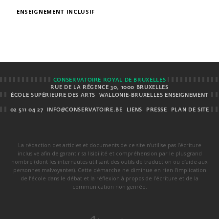
ENSEIGNEMENT INCLUSIF
CONSERVATOIRE ROYAL DE BRUXELLES
RUE DE LA RÉGENCE 30, 1000 BRUXELLES
ÉCOLE SUPÉRIEURE DES ARTS
WALLONIE-BRUXELLES ENSEIGNEMENT
02 511 04 27
INFO@CONSERVATOIRE.BE
LIENS
PRESSE
PLAN DE SITE
La rédaction des articles et documents de ce site n’utilise pas l’écriture
inclusive afin de garantir sa lisibilité et compréhension par le plus grand
nombre (dont les internautes utilisant des outils de traduction ou d’aide aux
personnes malvoyantes). Cette démarche ne diminue en rien l’implication
de l’école dans le débat et la réflexion à propos de l’écriture et de la
communication non genrée.