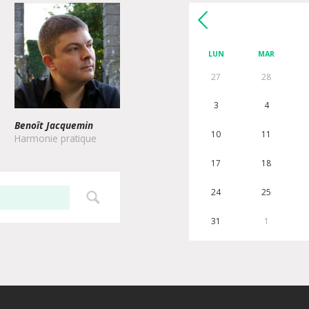
LUN
MAR
27
28
3
4
Benoît Jacquemin
10
11
Harmonie pratique
17
18
24
25
31
1