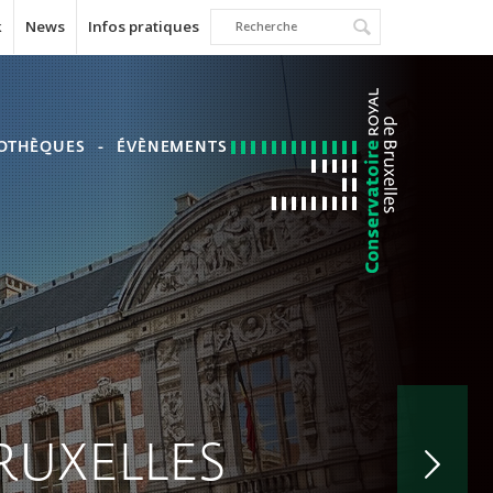
k
News
Infos pratiques
IOTHÈQUES
ÉVÈNEMENTS
RUXELLES