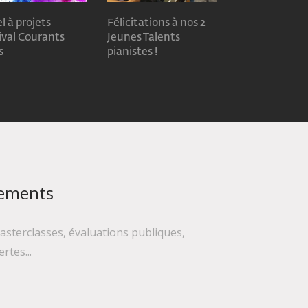
l à projets
Félicitations à nos 2
ival Courants
Jeunes Talents
s
pianistes !
nements
asterclasses, évaluations publiques,
rtes...