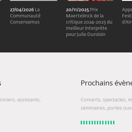
27/04/2026
La
20/11/2025
Prix
Appe
Communauté
Maertelinck de la
Fest
Conservamus
critique 2024-2025 du
d'Air
meilleur interprète
pour Julie Duroisin
s
Prochains évè
ciers, assistants,
Concerts, spectacles, m
séminaires, portes ouve