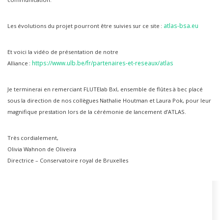
atlas-bsa.eu
Les évolutions du projet pourront être suivies sur ce site :
Et voici la vidéo de présentation de notre
https://www.ulb.be/fr/partenaires-et-reseaux/atlas
Alliance :
Je terminerai en remerciant FLUTElab Bxl, ensemble de flûtes à bec placé
sous la direction de nos collègues Nathalie Houtman et Laura Pok, pour leur
magnifique prestation lors de la cérémonie de lancement d’ATLAS.
Très cordialement,
Olivia Wahnon de Oliveira
Directrice – Conservatoire royal de Bruxelles