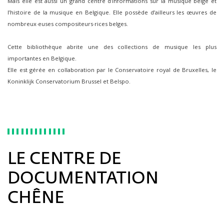
Mais elle est aussi un grand centre d’informations sur la musique belge et
l’histoire de la musique en Belgique. Elle possède d’ailleurs les œuvres de
nombreux·euses compositeurs·rices belges.
Cette bibliothèque abrite une des collections de musique les plus
importantes en Belgique.
Elle est gérée en collaboration par le Conservatoire royal de Bruxelles, le
Koninklijk Conservatorium Brussel et Belspo.
LE CENTRE DE
DOCUMENTATION
CHÊNE