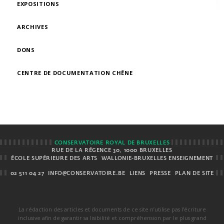
EXPOSITIONS
ARCHIVES
DONS
CENTRE DE DOCUMENTATION CHÊNE
CONSERVATOIRE ROYAL DE BRUXELLES
RUE DE LA RÉGENCE 30, 1000 BRUXELLES
ÉCOLE SUPÉRIEURE DES ARTS
WALLONIE-BRUXELLES ENSEIGNEMENT
02 511 04 27
INFO@CONSERVATOIRE.BE
LIENS
PRESSE
PLAN DE SITE
La rédaction des articles et documents de ce site n’utilise pas l’écriture
inclusive afin de garantir sa lisibilité et compréhension par le plus grand