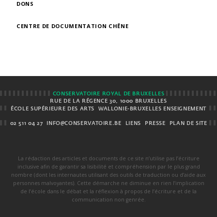
DONS
CENTRE DE DOCUMENTATION CHÊNE
CONSERVATOIRE ROYAL DE BRUXELLES
RUE DE LA RÉGENCE 30, 1000 BRUXELLES
ÉCOLE SUPÉRIEURE DES ARTS
WALLONIE-BRUXELLES ENSEIGNEMENT
02 511 04 27
INFO@CONSERVATOIRE.BE
LIENS
PRESSE
PLAN DE SITE
La rédaction des articles et documents de ce site n’utilise pas l’écriture
inclusive afin de garantir sa lisibilité et compréhension par le plus grand
nombre (dont les internautes utilisant des outils de traduction ou d’aide aux
personnes malvoyantes). Cette démarche ne diminue en rien l’implication
de l’école dans le débat et la réflexion à propos de l’écriture et de la
communication non genrée.