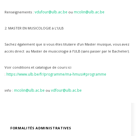
vdufour@ulb.ac.be
mcolin@ulb.ac.be
Renseignements :
ou
2. MASTER EN MUSICOLOGIE à L’ULB
Sachez également que si vous êtes titulaire d’un Master musique, vous avez
accès direct au Master de musicologie à l’ULB (sans passer par le Bachelier).
Voir conditions et catalogue de cours ici
https://www.ulb.be/fr/programme/ma-hmusi#programme
:
mcolin@ulb.ac.be
vdfour@ulb.ac.be
info :
ou
FORMALITÉS ADMINISTRATIVES