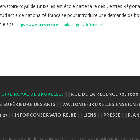
rvatoire royal de Bruxelles est école partenaire des Centres Régiona
tudiant·e de nationalité française pour introduire une demande de bo
 le site
https://www.messervices.etudiant.gouv.fr/envole/
OIRE ROYAL DE BRUXELLES
RUE DE LA RÉGENCE 30, 1000
E SUPÉRIEURE DES ARTS
WALLONIE-BRUXELLES ENSEIGN
4 27
INFO@CONSERVATOIRE.BE
LIENS
PRESSE
PLAN
ture inclusive afin de garantir sa lisibilité et compréhension par le plus g