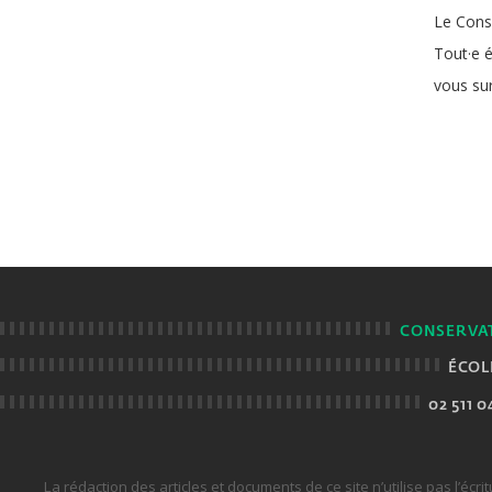
Le Conse
Tout·e é
vous sur
CONSERVAT
ÉCOL
02 511 0
La rédaction des articles et documents de ce site n’utilise pas l’écri