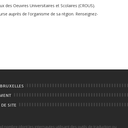
ux des Oeuvres Universitaires et Scolaires (CROUS).
urse auprès de l'organisme de sa région. Renseignez-
 BRUXELLES
EMENT
 DE SITE
rand nombre (dont les internautes utilisant des outils de traduction ou