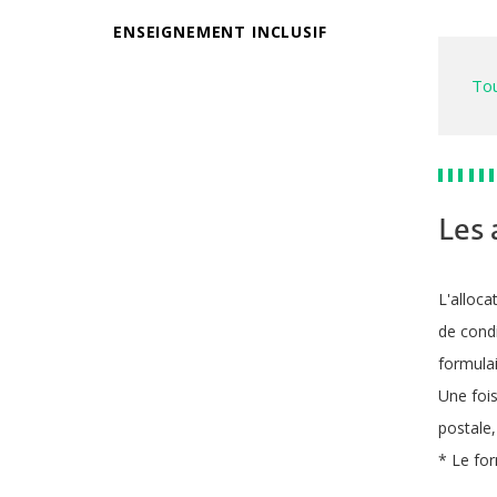
ENSEIGNEMENT INCLUSIF
Tou
Les 
L'alloca
de condi
formulai
Une fois
postale,
* Le for