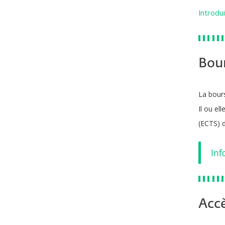
Introdu
Bou
La bours
Il ou el
(ECTS) d
Inf
Accè