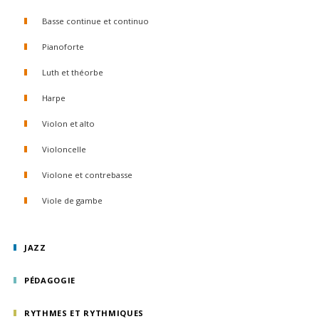
Basse continue et continuo
Pianoforte
Luth et théorbe
Harpe
Violon et alto
Violoncelle
Violone et contrebasse
Viole de gambe
JAZZ
PÉDAGOGIE
RYTHMES ET RYTHMIQUES