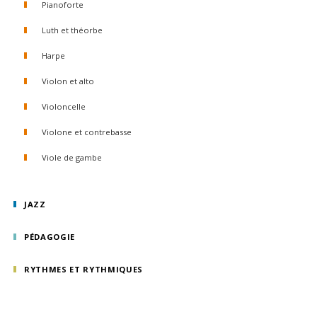
Pianoforte
Luth et théorbe
Harpe
Violon et alto
Violoncelle
Violone et contrebasse
Viole de gambe
JAZZ
PÉDAGOGIE
RYTHMES ET RYTHMIQUES