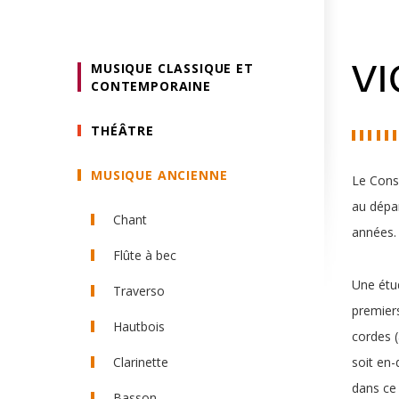
MUSIQUE CLASSIQUE ET
VI
CONTEMPORAINE
THÉÂTRE
MUSIQUE ANCIENNE
Le Conse
au dépar
Chant
années.
Flûte à bec
Une étud
Traverso
premiers
Hautbois
cordes (
Clarinette
soit en-
dans ce 
Basson