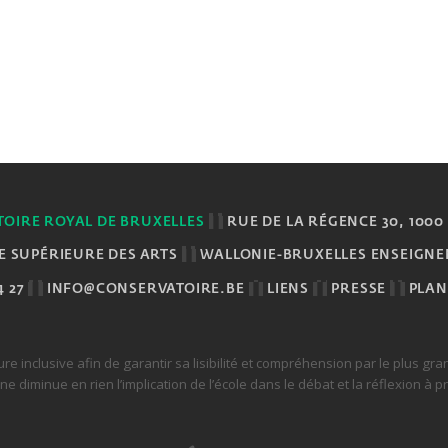
OIRE ROYAL DE BRUXELLES
RUE DE LA RÉGENCE 30, 1000
E SUPÉRIEURE DES ARTS
WALLONIE-BRUXELLES ENSEIGN
4 27
INFO@CONSERVATOIRE.BE
LIENS
PRESSE
PLAN
ture inclusive afin de garantir sa lisibilité et compréhension par le plus g
diminue en rien l’implication de l’école dans le débat et la réflexion à p