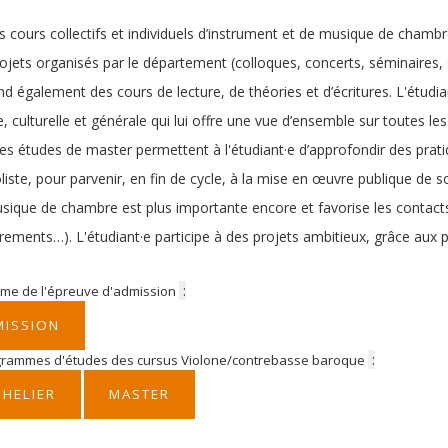
s cours collectifs et individuels d’instrument et de musique de chamb
ojets organisés par le département (colloques, concerts, séminaires,
 également des cours de lecture, de théories et d’écritures. L'étudian
, culturelle et générale qui lui offre une vue d’ensemble sur toutes le
les études de master permettent à l'étudiant·e d’approfondir des pratiq
oliste, pour parvenir, en fin de cycle, à la mise en œuvre publique de s
sique de chambre est plus importante encore et favorise les contact
rements…). L'étudiant·e participe à des projets ambitieux, grâce aux p
:
me de l'épreuve d'admission
MISSION
:
grammes d'études des cursus Violone/contrebasse baroque
HELIER
MASTER