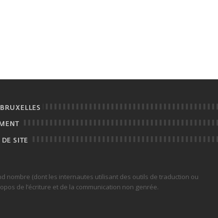
 BRUXELLES
EMENT
 DE SITE
rand nombre (dont les internautes utilisant des outils de traduction ou
ropos de l’écriture et de la communication non genrée.