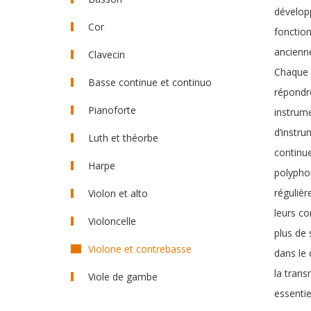
développ
Cor
fonction
ancienne
Clavecin
Chaque é
Basse continue et continuo
répondr
Pianoforte
instrume
d’instru
Luth et théorbe
continue
Harpe
polyphon
régulièr
Violon et alto
leurs c
Violoncelle
plus de 
Violone et contrebasse
dans le 
la trans
Viole de gambe
essentiel