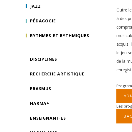
JAZZ
Outre le
à des pr
PÉDAGOGIE
comprend
RYTHMES ET RYTHMIQUES
musicale
acquis, 
le jeu s
DISCIPLINES
de la mu
enregist
RECHERCHE ARTISTIQUE
Program
ERASMUS
AD
HARMA+
Les pro
BAC
ENSEIGNANT·ES