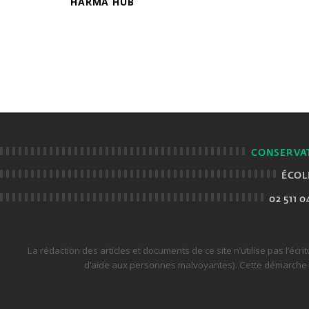
HARMA HUB
CONSERVAT
ÉCOL
02 511 0
La rédaction des articles et documents de ce site n’utilise pas l’écri
d’aide aux personnes malvoyantes). Cette démarche ne 