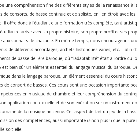
e une compréhension fine des différents styles de la renaissance à la 
s de consorts, de basse continue et de soliste, en lien étroit avec le
. Il offre donc à l’étudiant·e une formation très complète, tant artistiq
tudiant·e arrive avec sa propre histoire, son propre profil et ses propr
e aux souhaits de chacun·e. En même temps, nous encourageons une la
nts de différents accordages, archets historiques variés, etc. – afin 
ments de basse de l’ère baroque, où “l’adaptabilité” était à l’ordre du 
 est bien sûr un élément essentiel du langage musical du baroque. De 
ique dans le langage baroque, un élément essentiel du cours historiq
es de consort de basses. Ces cours sont une occasion importante pour
ompétences en musique de chambre et leur compréhension du contrepo
son application contextuelle et de son exécution sur un instrument 
domaine de la musique ancienne. Cet aspect de l’art du jeu de la ba
mission des compétences, aussi importante (sinon plus !) que la pure m
le soit-elle.