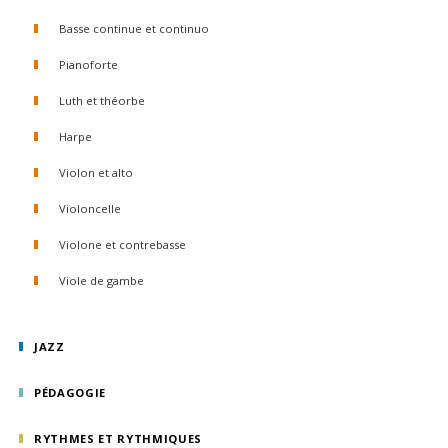
Basse continue et continuo
Pianoforte
Luth et théorbe
Harpe
Violon et alto
Violoncelle
Violone et contrebasse
Viole de gambe
JAZZ
PÉDAGOGIE
RYTHMES ET RYTHMIQUES