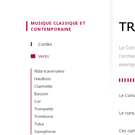
MUSIQUE CLASSIQUE ET
T
CONTEMPORAINE
Cordes
Le Con
Violon
Vents
l'orche
Alto
exemple
Violoncelle
Flûte traversière
Contrebasse
Hautbois
Guitare
Clarinette
Harpe
Basson
Le Cons
Cor
Trompette
Le cursu
Trombone
Tuba
Ces curs
Saxophone