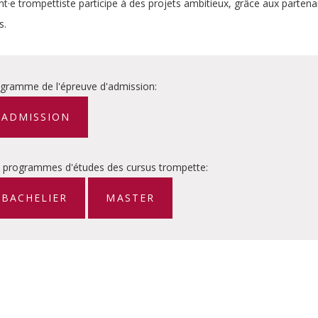
nt·e trompettiste participe à des projets ambitieux, grâce aux partenar
s.
gramme de l'épreuve d'admission:
ADMISSION
 programmes d'études des cursus trompette:
BACHELIER
MASTER