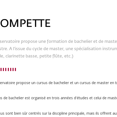
ROMPETTE
servatoire propose une formation de bachelier et de maste
stre. A l'issue du cycle de master, une spécialisation instru
, clarinette basse, petite flûte, etc.)
ervatoire propose un cursus de bachelier et un cursus de master en 
s de bachelier est organisé en trois années d'études et celui de mas
us sont bien sûr centrés sur la discipline principale, mais ils offrent 