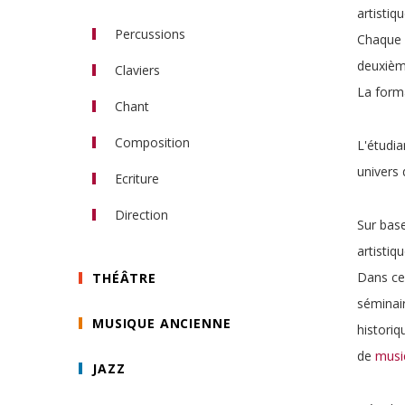
artistiq
Percussions
Chaque a
deuxième
Claviers
La forma
Piano
Chant
Orgue
Composition
L'étudia
Accompagnement
univers 
Ecriture
Direction
Sur base
Direction d'orchestre
artistiq
Direction de choeur
Dans ce 
THÉÂTRE
séminair
MUSIQUE ANCIENNE
historiq
musi
de
JAZZ