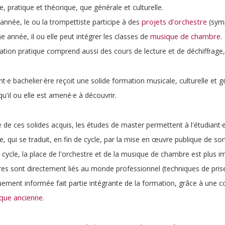
ue, pratique et théorique, que générale et culturelle.
projets d'orchestre
nnée, le ou la trompettiste participe à des
(symp
musique de chambre
 année, il ou elle peut intégrer les classes de
.
tion pratique comprend aussi des cours de lecture et de déchiffrage
nt·e bachelier·ère reçoit une solide formation musicale, culturelle et 
qu'il ou elle est amené·e à découvrir.
 de ces solides acquis, les études de master permettent à l'étudiant
ue, qui se traduit, en fin de cycle, par la mise en œuvre publique de son
cycle, la place de l'orchestre et de la musique de chambre est plus i
es sont directement liés au monde professionnel (techniques de prise
uement informée fait partie intégrante de la formation, grâce à une 
que ancienne
.