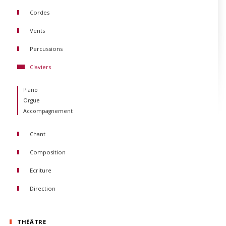
Cordes
Violon
Vents
Alto
Flûte traversière
Percussions
Violoncelle
Hautbois
Contrebasse
Claviers
Clarinette
Guitare
Basson
Harpe
Piano
Cor
Orgue
Trompette
Accompagnement
Trombone
Tuba
Saxophone
Chant
Composition
Ecriture
Direction
Direction d'orchestre
Direction de choeur
THÉÂTRE