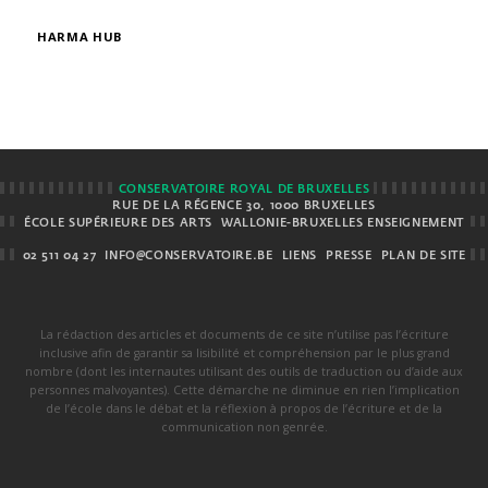
HARMA HUB
CONSERVATOIRE ROYAL DE BRUXELLES
RUE DE LA RÉGENCE 30, 1000 BRUXELLES
ÉCOLE SUPÉRIEURE DES ARTS
WALLONIE-BRUXELLES ENSEIGNEMENT
02 511 04 27
INFO@CONSERVATOIRE.BE
LIENS
PRESSE
PLAN DE SITE
La rédaction des articles et documents de ce site n’utilise pas l’écriture
inclusive afin de garantir sa lisibilité et compréhension par le plus grand
nombre (dont les internautes utilisant des outils de traduction ou d’aide aux
personnes malvoyantes). Cette démarche ne diminue en rien l’implication
de l’école dans le débat et la réflexion à propos de l’écriture et de la
communication non genrée.