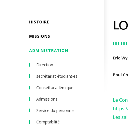
HISTOIRE
LO
MISSIONS
ADMINISTRATION
Eric W
Direction
Paul Ch
secrétariat étudiant·es
Conseil académique
Admissions
Le Con
https:/
Service du personnel
Les sal
Comptabilité