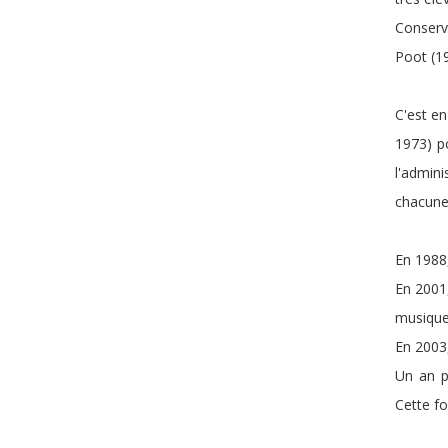
Conserva
Poot (1
C'est en
1973) p
l'admini
chacune 
En 1988,
En 2001
musique 
En 2003,
Un an p
Cette fo