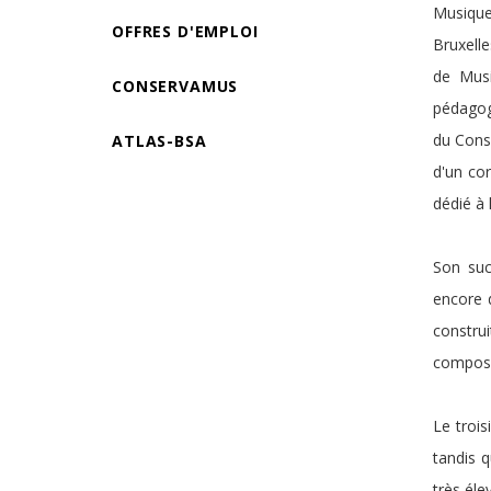
Musique.
OFFRES D'EMPLOI
Bruxelle
de Musi
CONSERVAMUS
pédagogu
du Conse
ATLAS-BSA
d'un co
dédié à 
Son suc
encore 
constru
composit
Le trois
tandis q
très éle