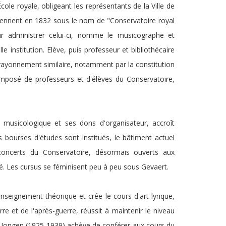
cole royale, obligeant les représentants de la Ville de
prennent en 1832 sous le nom de "Conservatoire royal
r administrer celui-ci, nomme le musicographe et
 institution. Elève, puis professeur et bibliothécaire
 rayonnement similaire, notamment par la constitution
mposé de professeurs et d'élèves du Conservatoire,
 musicologique et ses dons d'organisateur, accroît
 bourses d'études sont institués, le bâtiment actuel
concerts du Conservatoire, désormais ouverts aux
é. Les cursus se féminisent peu à peu sous Gevaert.
nseignement théorique et crée le cours d'art lyrique,
re et de l'après-guerre, réussit à maintenir le niveau
ph Jongen (1925-1939) achève de conférer aux cours du