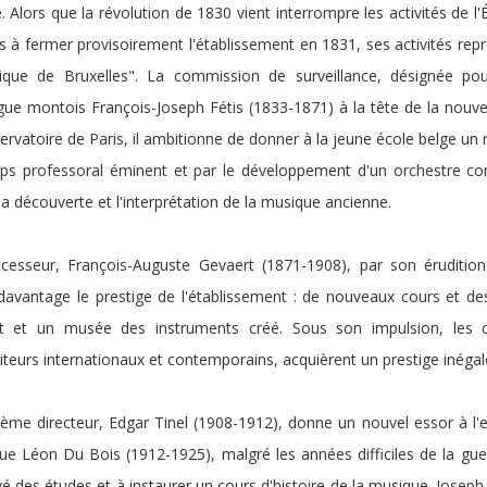
 Alors que la révolution de 1830 vient interrompre les activités de l'É
s à fermer provisoirement l'établissement en 1831, ses activités re
que de Bruxelles". La commission de surveillance, désignée pou
e montois François-Joseph Fétis (1833-1871) à la tête de la nouvelle
rvatoire de Paris, il ambitionne de donner à la jeune école belge un
rps professoral éminent et par le développement d'un orchestre co
la découverte et l'interprétation de la musique ancienne.
cesseur, François-Auguste Gevaert (1871-1908), par son érudition
davantage le prestige de l'établissement : de nouveaux cours et des
it et un musée des instruments créé. Sous son impulsion, les 
eurs internationaux et contemporains, acquièrent un prestige inégal
ième directeur, Edgar Tinel (1908-1912), donne un nouvel essor à l'e
ue Léon Du Bois (1912-1925), malgré les années difficiles de la guer
vé des études et à instaurer un cours d'histoire de la musique. Jose