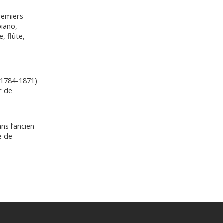
remiers
piano,
, flûte,
)
(1784-1871)
r de
ns l’ancien
e de
iant·es sont
 langue
rs et
guitariste
ani de