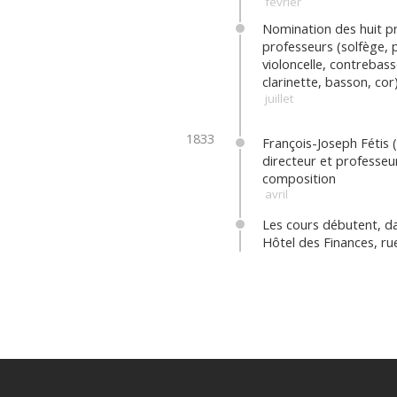
février
Nomination des huit p
professeurs (solfège, 
violoncelle, contrebasse
clarinette, basson, cor
juillet
1833
François-Joseph Fétis 
directeur et professeu
composition
avril
Les cours débutent, da
Hôtel des Finances, ru
l’Impératrice ; 73 étud
inscrit·es
octobre
1834
Création d’un cours de
italienne pour chanteu
chanteuses, confié au 
italien Marco Aurelio Z