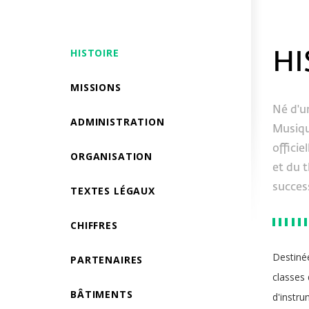
HISTOIRE
HI
MISSIONS
Né d'un
ADMINISTRATION
Musique
offici
ORGANISATION
et du t
succes
TEXTES LÉGAUX
CHIFFRES
Destinée
PARTENAIRES
classes 
BÂTIMENTS
d'instr