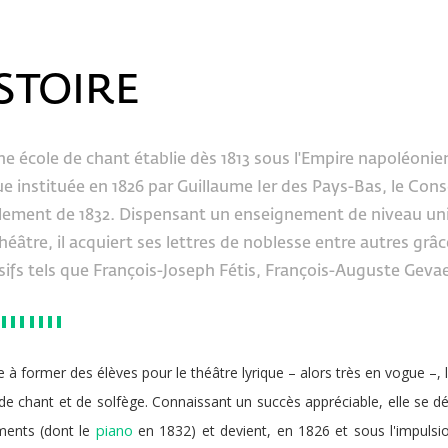
STOIRE
e école de chant établie dès 1813 sous l'Empire napoléonien
 instituée en 1826 par Guillaume Ier des Pays-Bas, le Cons
ellement de 1832. Dispensant un enseignement de niveau uni
héâtre, il acquiert ses lettres de noblesse entre autres grâc
sifs tels que François-Joseph Fétis, François-Auguste Gevae
 à former des élèves pour le théâtre lyrique – alors très en vogue –, 
de chant et de solfège. Connaissant un succès appréciable, elle se d
piano
uments (dont le
en 1832) et devient, en 1826 et sous l'impuls