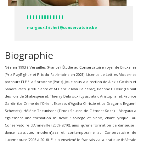
margaux.frichet@conservatoire.be
Biographie
Née en 1993 à Versailles (France). Étudie au Conservatoire royal de Bruxelles
(Prix PlayRight + et Prix du Patrimoine en 2021). Licence de Lettres Modernes
parcours FLE à la Sorbonne (Paris). Joue sous la direction de Alexis Goslain et
Sandra Raco (L'étudiante et M.Henri d'Ivan Calbérac), Daphné D'Heur (La nuit
des rois de Shakespeare), Thierry Debroux (Lysistrata d'Aristophane), Fabrice
Gardin (Le Crime de l'Orient Express d'Agatha Christie et Le Dragon d'Evgueni
Schwartz), Hélène Theunissen (Times Square de Clément Koch)... Margaux a
également une formation musicale : solfège et piano, chant lyrique au
Conservatoire d'Amneville (2009-2010), ainsi qu'une formation de danseuse :
danse classique, modern'jazz et contemporaine au Conservatoire de
Luxembourg (2006 à 2010). Elle a enseigné le français via la pratique théâtrale