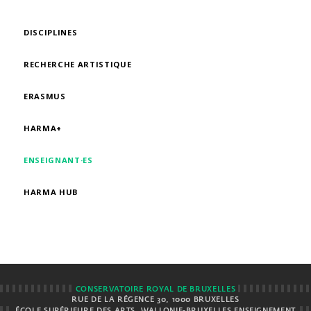
DISCIPLINES
RECHERCHE ARTISTIQUE
ERASMUS
HARMA+
ENSEIGNANT·ES
HARMA HUB
CONSERVATOIRE ROYAL DE BRUXELLES
RUE DE LA RÉGENCE 30, 1000 BRUXELLES
ÉCOLE SUPÉRIEURE DES ARTS
WALLONIE-BRUXELLES ENSEIGNEMENT