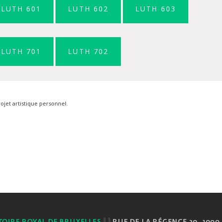
LUTH 601
LUTH 602
LUTH 603
LUTH 701
LUTH 702
rojet artistique personnel.