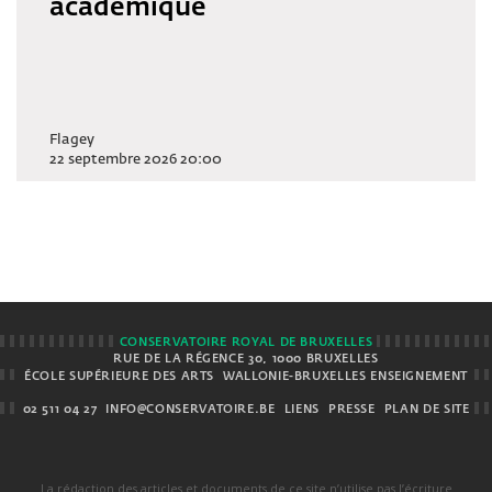
académique
Flagey
22 septembre 2026 20:00
CONSERVATOIRE ROYAL DE BRUXELLES
RUE DE LA RÉGENCE 30, 1000 BRUXELLES
ÉCOLE SUPÉRIEURE DES ARTS
WALLONIE-BRUXELLES ENSEIGNEMENT
02 511 04 27
INFO@CONSERVATOIRE.BE
LIENS
PRESSE
PLAN DE SITE
La rédaction des articles et documents de ce site n’utilise pas l’écriture