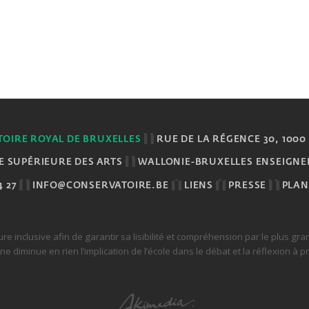
OIRE ROYAL DE BRUXELLES
RUE DE LA RÉGENCE 30, 1000
E SUPÉRIEURE DES ARTS
WALLONIE-BRUXELLES ENSEIGN
4 27
INFO@CONSERVATOIRE.BE
LIENS
PRESSE
PLAN
ture inclusive afin de garantir sa lisibilité et compréhension par le plus g
diminue en rien l’implication de l’école dans le débat et la réflexion à p