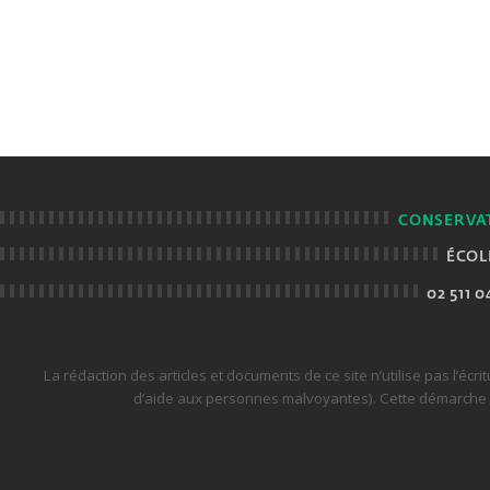
CONSERVAT
ÉCOL
02 511 0
La rédaction des articles et documents de ce site n’utilise pas l’écri
d’aide aux personnes malvoyantes). Cette démarche ne 