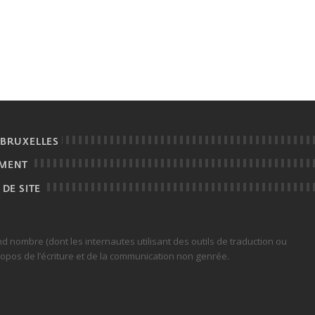
 BRUXELLES
EMENT
 DE SITE
rand nombre (dont les internautes utilisant des outils de traduction ou
ropos de l’écriture et de la communication non genrée.